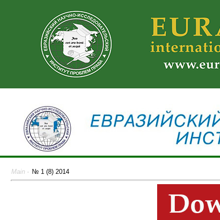
Main
-
№ 1 (8) 2014