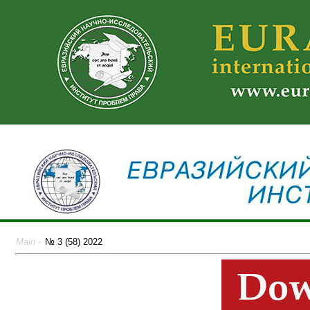
Main
-
№ 3 (58) 2022